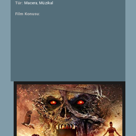
Tür:
Macera
,
Müzikal
Film Konusu: