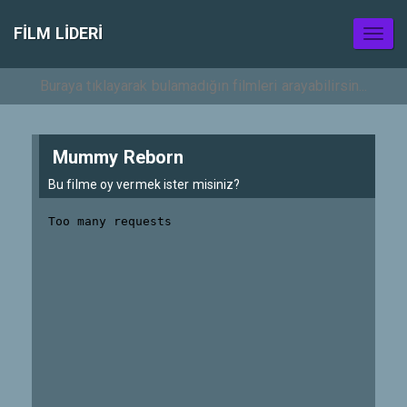
FILM LIDERI
Toggl
naviga
Mummy Reborn
Bu filme oy vermek ister misiniz?