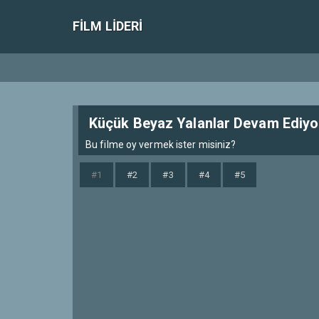
FILM LIDERI
Küçük Beyaz Yalanlar Devam Ediyor 
Bu filme oy vermek ister misiniz?
#1
#2
#3
#4
#5