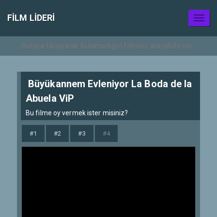
FILM LIDERI
Toggl
naviga
Büyükannem Evleniyor La Boda de la
Abuela ViP
Bu filme oy vermek ister misiniz?
#1
#2
#3
#4