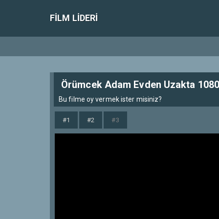
FILM LIDERI
Örümcek Adam Evden Uzakta 1080p
Bu filme oy vermek ister misiniz?
#1
#2
#3