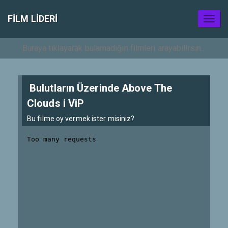
FILM LIDERI
Toggl
naviga
Bulutların Üzerinde Above The
Clouds i ViP
Bu filme oy vermek ister misiniz?