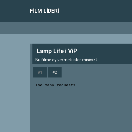
FILM LIDERI
Lamp Life i ViP
Bu filme oy vermek ister misiniz?
#1
#2