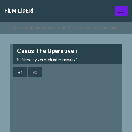
FILM LIDERI
Toggl
naviga
Casus The Operative i
Bu filme oy vermek ister misiniz?
#1
#2