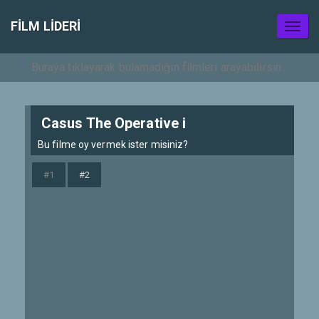
FILM LIDERI
Toggl
naviga
Casus The Operative i
Bu filme oy vermek ister misiniz?
#1
#2