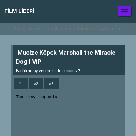
FILM LIDERI
Toggl
naviga
Mucize Köpek Marshall the Miracle
Dog i ViP
Bu filme oy vermek ister misiniz?
#1
#2
#3