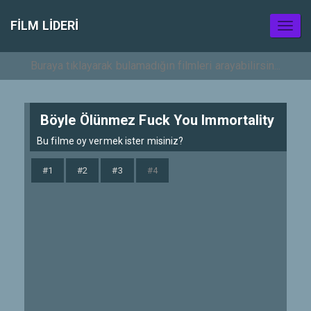
FILM LIDERI
Toggl
naviga
Böyle Ölünmez Fuck You Immortality
Bu filme oy vermek ister misiniz?
#1
#2
#3
#4