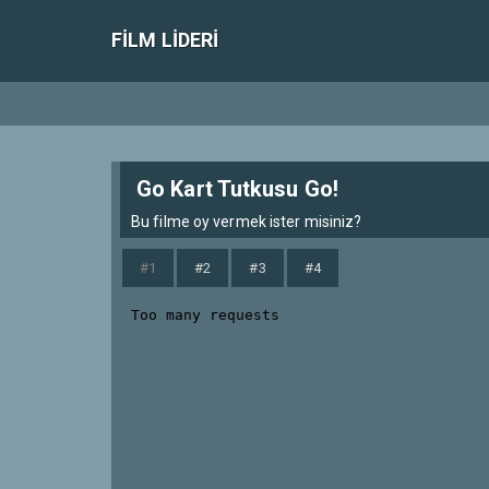
FILM LIDERI
Go Kart Tutkusu Go!
Bu filme oy vermek ister misiniz?
#1
#2
#3
#4