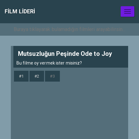
FILM LIDERI
Toggl
naviga
Mutsuzluğun Peşinde Ode to Joy
Bu filme oy vermek ister misiniz?
#1
#2
#3