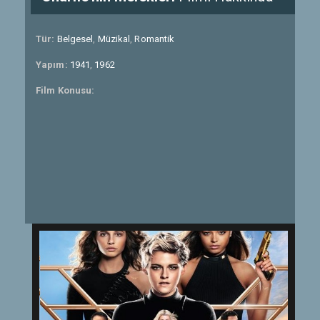
Tür:
Belgesel
,
Müzikal
,
Romantik
Yapım:
1941
,
1962
Film Konusu: