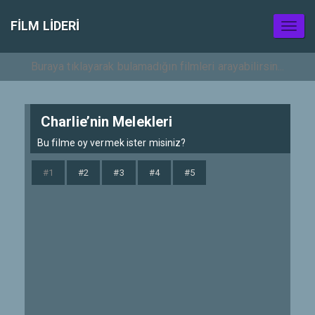
FILM LIDERI
Toggl
naviga
Charlie’nin Melekleri
Bu filme oy vermek ister misiniz?
#1
#2
#3
#4
#5