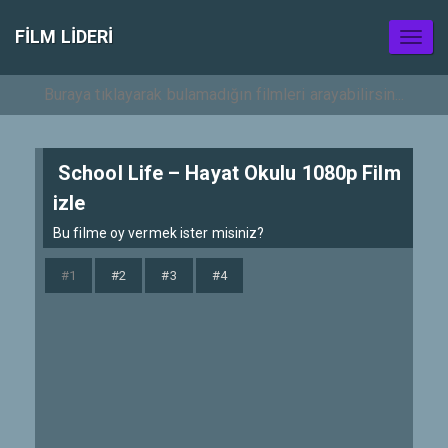
FILM LIDERI
Toggl
naviga
School Life – Hayat Okulu 1080p Film
izle
Bu filme oy vermek ister misiniz?
#1
#2
#3
#4