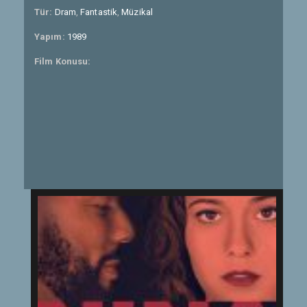
Tür:
Dram
,
Fantastik
,
Müzikal
Yapım:
1989
Film Konusu: