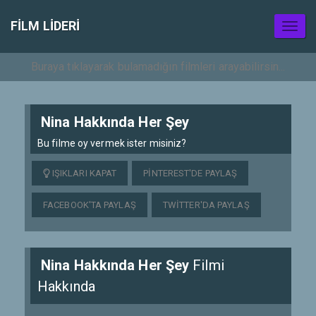
FILM LIDERI
Toggl
naviga
Nina Hakkında Her Şey
Bu filme oy vermek ister misiniz?
IŞIKLARI KAPAT
PINTEREST'DE PAYLAŞ
FACEBOOK'TA PAYLAŞ
TWITTER'DA PAYLAŞ
Nina Hakkında Her Şey
Filmi
Hakkında