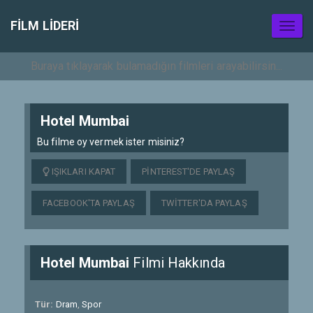
FILM LIDERI
Toggl
naviga
Hotel Mumbai
Bu filme oy vermek ister misiniz?
IŞIKLARI KAPAT
PINTEREST'DE PAYLAŞ
FACEBOOK'TA PAYLAŞ
TWITTER'DA PAYLAŞ
Hotel Mumbai
Filmi Hakkında
Tür:
Dram
,
Spor