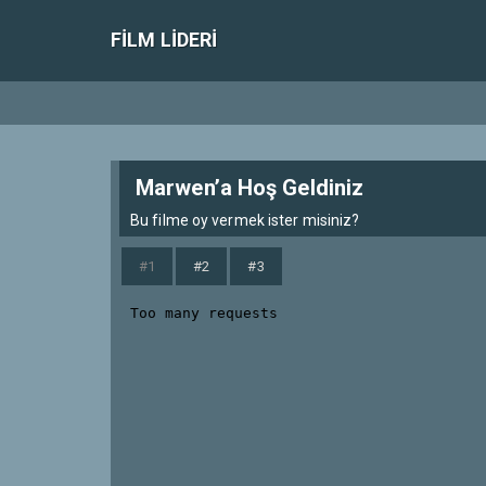
FILM LIDERI
Marwen’a Hoş Geldiniz
Bu filme oy vermek ister misiniz?
#1
#2
#3