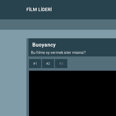
FILM LIDERI
Buoyancy
Bu filme oy vermek ister misiniz?
#1
#2
#3