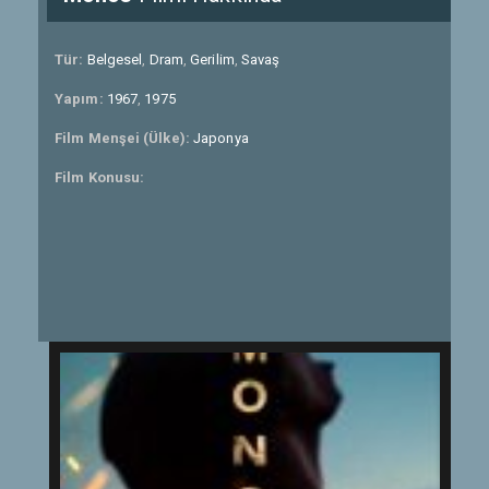
Tür:
Belgesel
,
Dram
,
Gerilim
,
Savaş
Yapım:
1967
,
1975
Film Menşei (Ülke):
Japonya
Film Konusu: