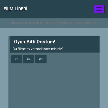
FILM LIDERI
Toggl
naviga
Oyun Bitti Dostum!
Bu filme oy vermek ister misiniz?
#1
#2
#3