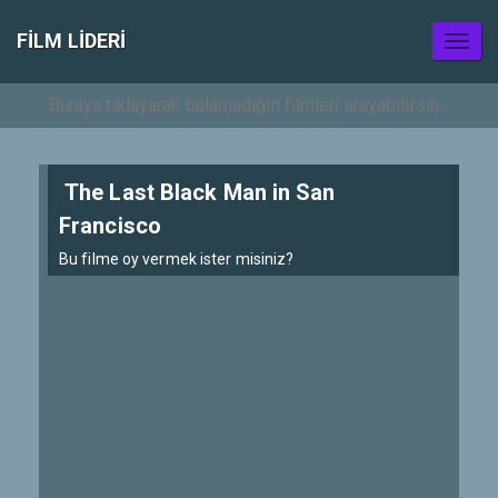
FILM LIDERI
Toggl
naviga
The Last Black Man in San
Francisco
Bu filme oy vermek ister misiniz?