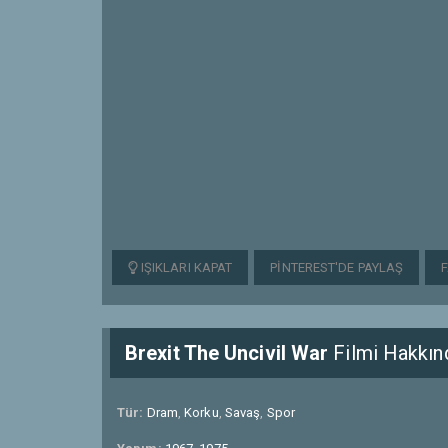
IŞIKLARI KAPAT
PINTEREST'DE PAYLAŞ
Brexit The Uncivil War
Filmi Hakkın
Tür:
Dram
,
Korku
,
Savaş
,
Spor