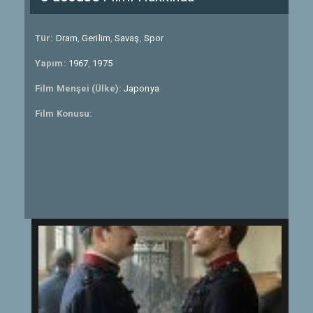
Tür:
Dram
,
Gerilim
,
Savaş
,
Spor
Yapım:
1967
,
1975
Film Menşei (Ülke):
Japonya
Film Konusu: