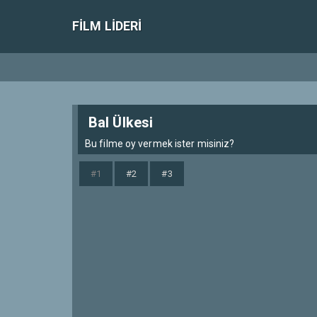
FILM LIDERI
Bal Ülkesi
Bu filme oy vermek ister misiniz?
#1
#2
#3