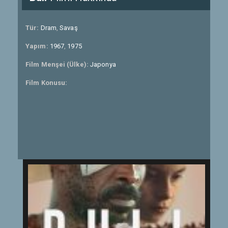
Tür:
Dram
,
Savaş
Yapım:
1967
,
1975
Film Menşei (Ülke):
Japonya
Film Konusu: