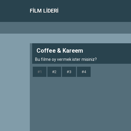
FILM LIDERI
Coffee & Kareem
Bu filme oy vermek ister misiniz?
#1
#2
#3
#4