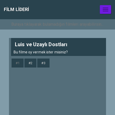
FILM LIDERI
Toggl
naviga
Luis ve Uzaylı Dostları
Bu filme oy vermek ister misiniz?
#1
#2
#3