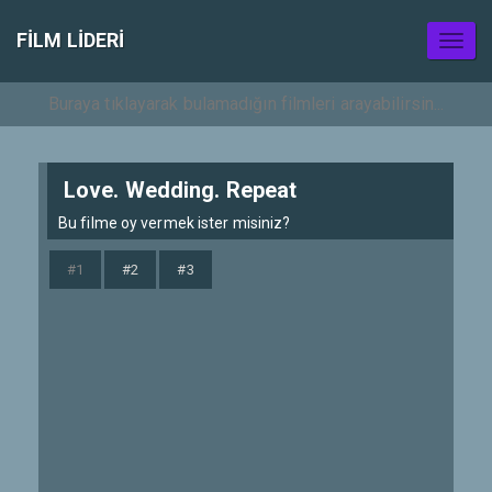
FILM LIDERI
Toggl
naviga
Love. Wedding. Repeat
Bu filme oy vermek ister misiniz?
#1
#2
#3