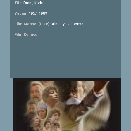
Tür:
Dram
,
Korku
Yapım:
1967
,
1989
Film Menşei (Ülke):
Almanya
,
Japonya
Film Konusu: