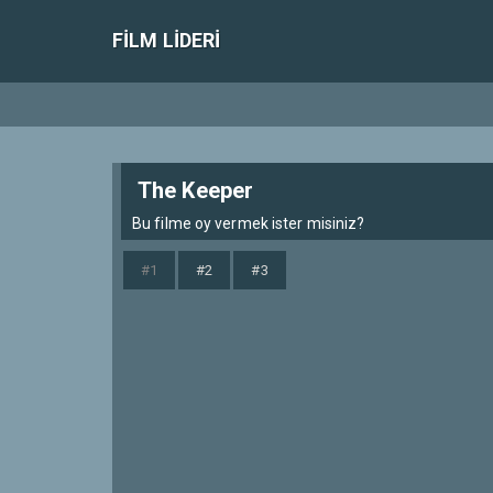
FILM LIDERI
The Keeper
Bu filme oy vermek ister misiniz?
#1
#2
#3