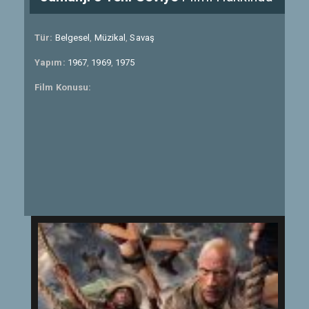
Tür:
Belgesel
,
Müzikal
,
Savaş
Yapım:
1967
,
1969
,
1975
Film Konusu: