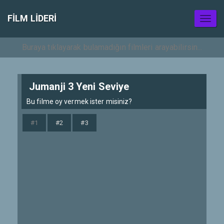
FILM LIDERI
Toggl
naviga
Jumanji 3 Yeni Seviye
Bu filme oy vermek ister misiniz?
#1
#2
#3