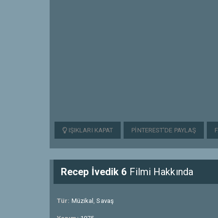
IŞIKLARI KAPAT
PINTEREST'DE PAYLAŞ
Recep İvedik 6
Filmi Hakkında
Tür:
Müzikal
,
Savaş