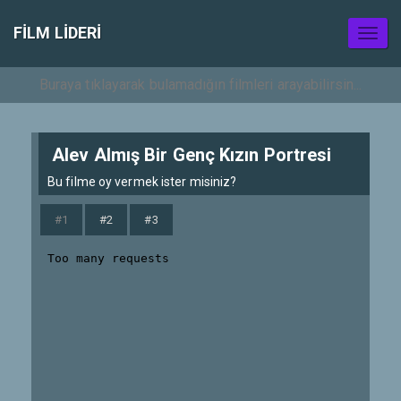
FILM LIDERI
Toggl
naviga
Alev Almış Bir Genç Kızın Portresi
Bu filme oy vermek ister misiniz?
#1
#2
#3