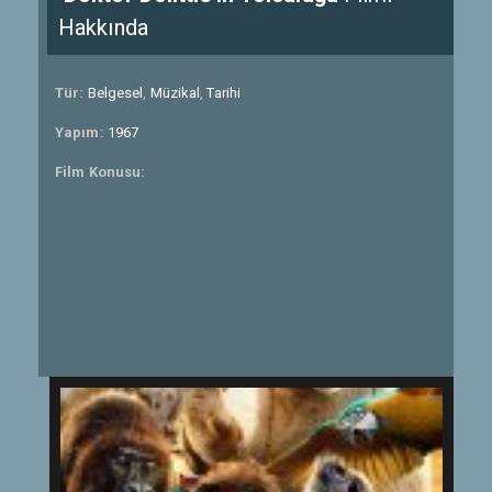
Hakkında
Tür:
Belgesel
,
Müzikal
,
Tarihi
Yapım:
1967
Film Konusu: