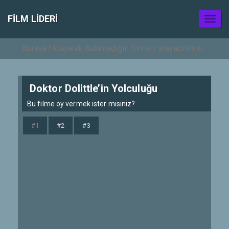
FILM LIDERI
Toggl
naviga
Doktor Dolittle’in Yolculuğu
Bu filme oy vermek ister misiniz?
#1
#2
#3