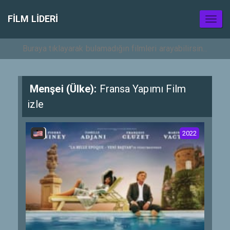
FILM LIDERI
Toggl
naviga
Menşei (Ülke):
Fransa Yapımı Film
izle
2022