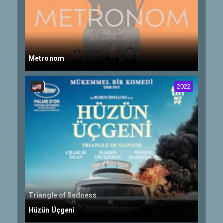
Metronom
2022
Triangle of Sadness
Hüzün Üçgeni