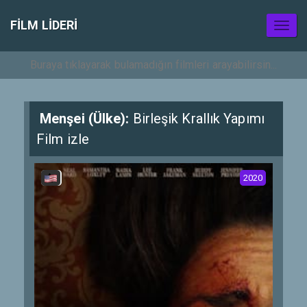
FILM LIDERI
Toggl
naviga
Menşei (Ülke):
Birleşik Krallık Yapımı
Film izle
2020