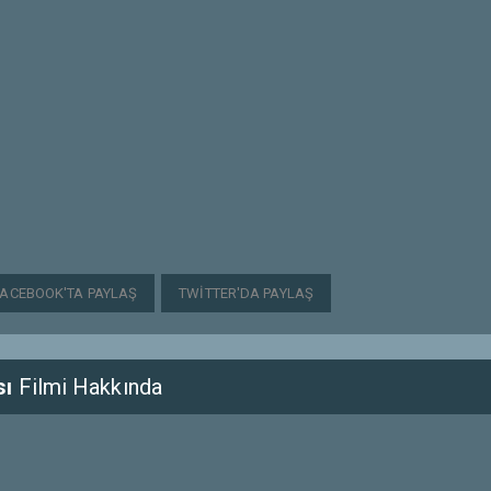
FACEBOOK'TA PAYLAŞ
TWITTER'DA PAYLAŞ
sı
Filmi Hakkında