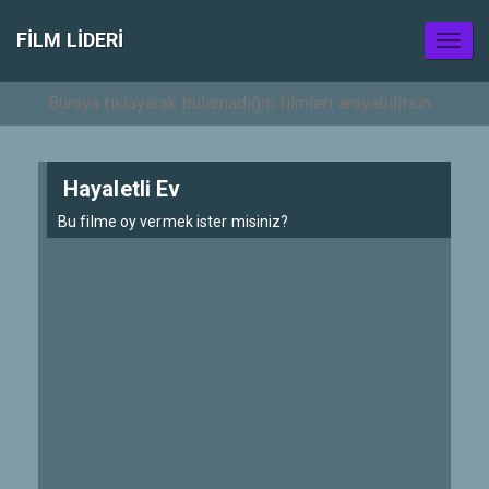
FILM LIDERI
Toggl
naviga
Hayaletli Ev
Bu filme oy vermek ister misiniz?