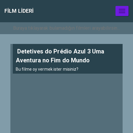
FILM LIDERI
Toggl
naviga
Detetives do Prédio Azul 3 Uma
Aventura no Fim do Mundo
Bu filme oy vermek ister misiniz?