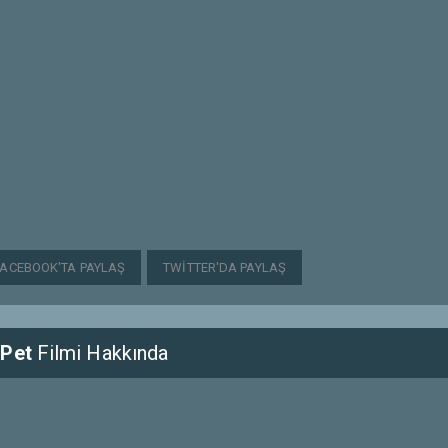
FACEBOOK'TA PAYLAŞ
TWITTER'DA PAYLAŞ
 Pet
Filmi Hakkında