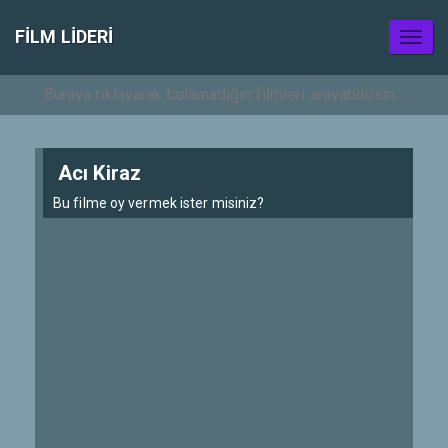
FILM LIDERI
Toggl
naviga
Acı Kiraz
Bu filme oy vermek ister misiniz?