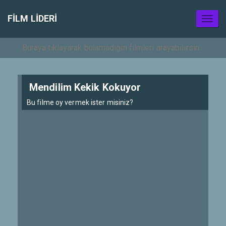
FILM LIDERI
Toggl
naviga
Mendilim Kekik Kokuyor
Bu filme oy vermek ister misiniz?