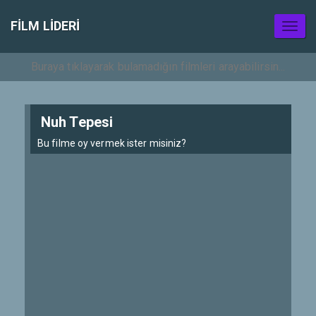
FILM LIDERI
Toggl
naviga
Nuh Tepesi
Bu filme oy vermek ister misiniz?