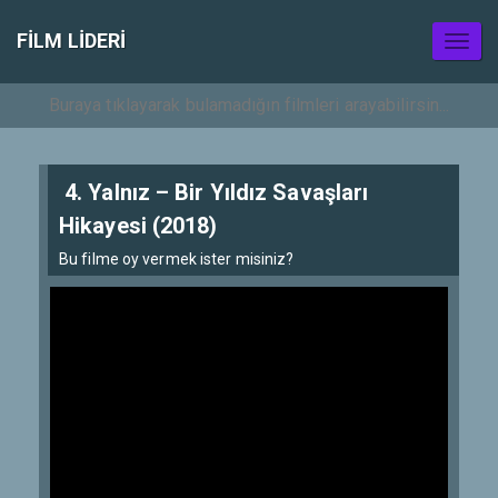
FILM LIDERI
Toggl
naviga
4. Yalnız – Bir Yıldız Savaşları
Hikayesi (2018)
Bu filme oy vermek ister misiniz?