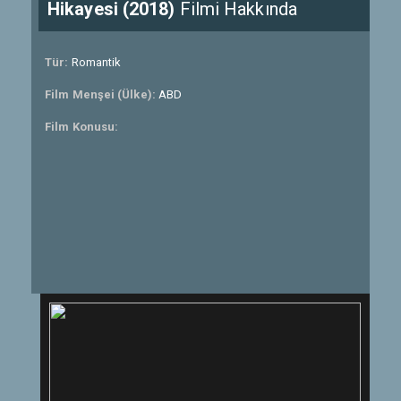
Hikayesi (2018)
Filmi Hakkında
Tür:
Romantik
Film Menşei (Ülke):
ABD
Film Konusu: