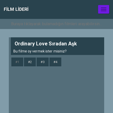
FILM LIDERI
Toggl
naviga
Ordinary Love Sıradan Aşk
Bu filme oy vermek ister misiniz?
#1
#2
#3
#4