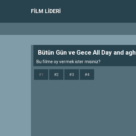
FILM LIDERI
Bütün Gün ve Gece All Day and agh
Bu filme oy vermek ister misiniz?
#1
#2
#3
#4