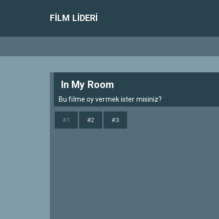
FILM LIDERI
In My Room
Bu filme oy vermek ister misiniz?
#1
#2
#3