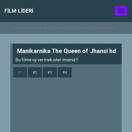
FILM LIDERI
Toggl
naviga
Manikarnika The Queen of Jhansi hd
Bu filme oy vermek ister misiniz?
#1
#2
#3
#4