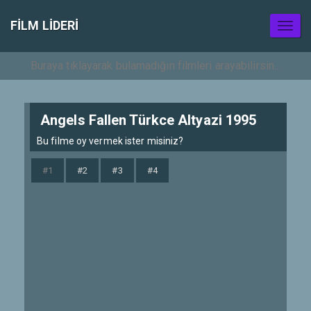
FILM LIDERI
Toggl
naviga
Angels Fallen Türkce Altyazi 1995
Bu filme oy vermek ister misiniz?
#1
#2
#3
#4