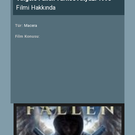
Filmi Hakkında
Tür:
Macera
Film Konusu: