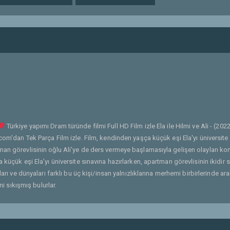
Türkiye yapımı Dram türünde filmi Full HD Film izle Ela ile Hilmi ve Ali - (2022
com'dan Tek Parça Film izle. Film, kendinden yaşça küçük eşi Ela'yı üniversite
man görevlisinin oğlu Ali'ye de ders vermeye başlamasıyla gelişen olayları ko
küçük eşi Ela’yı üniversite sınavına hazırlarken, apartman görevlisinin ikidir s
arı ve dünyaları farklı bu üç kişi/insan yalnızlıklarına merhemi birbirlerinde ar
ni sıkışmış bulurlar.