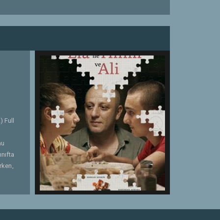
) Full
nu
ınıfta
arken,